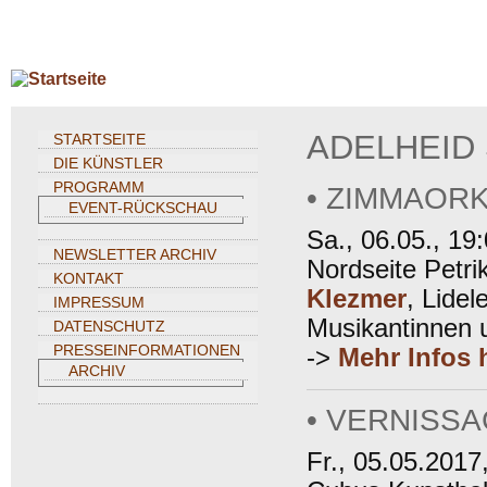
Direkt zum Inhalt
ADELHEID
STARTSEITE
DIE KÜNSTLER
PROGRAMM
• ZIMMAOR
EVENT-RÜCKSCHAU
Sa., 06.05., 19
NEWSLETTER ARCHIV
Nordseite Petri
KONTAKT
Klezmer
, Lidel
IMPRESSUM
Musikantinnen 
DATENSCHUTZ
PRESSEINFORMATIONEN
->
Mehr Infos h
ARCHIV
• VERNISS
Fr., 05.05.2017