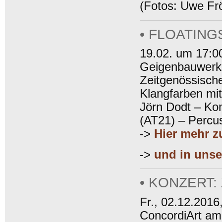
(Fotos: Uwe Frö
• FLOATING
19.02. um 17:0
Geigenbauwerkst
Zeitgenössische
Klangfarben mit
Jörn Dodt – Ko
(AT21) – Percu
->
Hier mehr z
->
und in unse
• KONZERT
Fr., 02.12.2016
ConcordiArt am 