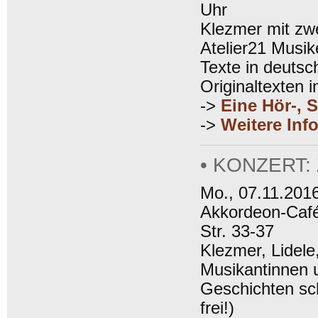
Uhr
Klezmer mit zw
Atelier21 Musik
Texte in deutsc
Originaltexten ins
->
Eine Hör-, 
->
Weitere Inf
• KONZERT
Mo., 07.11.2016
Akkordeon-Café
Str. 33-37
Klezmer, Lidele
Musikantinnen 
Geschichten sch
frei!)