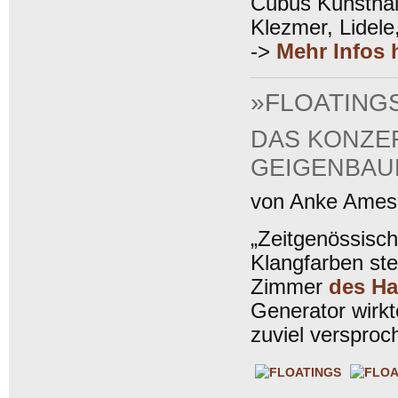
Cubus Kunsthall
Klezmer, Lidele
->
Mehr Infos h
»FLOATING
DAS KONZER
GEIGENBAUE
von Anke Ames, 
„Zeitgenössisch
Klangfarben st
Zimmer
des Ha
Generator wirkt
zuviel versproc